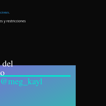
ciones
.
s y restricciones
 del
to
@
meg_kayl