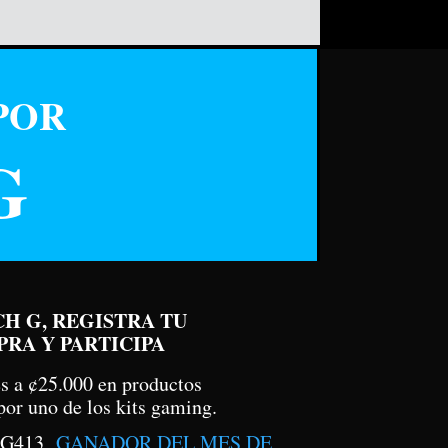
POR
G
H G, REGISTRA TU
RA Y PARTICIPA
es a
¢25
.000 en productos
 por uno de los kits gaming.
+ G413
GANADOR DEL MES DE