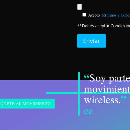
Acepto
Términos y Condi
**Debes aceptar Condicione
Enviar
“
Soy parte
movimien
”
wireless.
ÚNETE AL MOVIMIENTO
ee