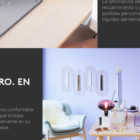
La alfombrilla de
recubrimiento a 
posibles percanc
líquidos derrama
RO. EN
una confortable
que la base
memente en su
pase.