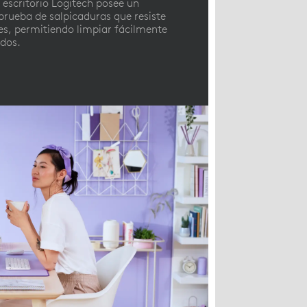
 escritorio Logitech posee un
prueba de salpicaduras que resiste
es, permitiendo limpiar fácilmente
dos.