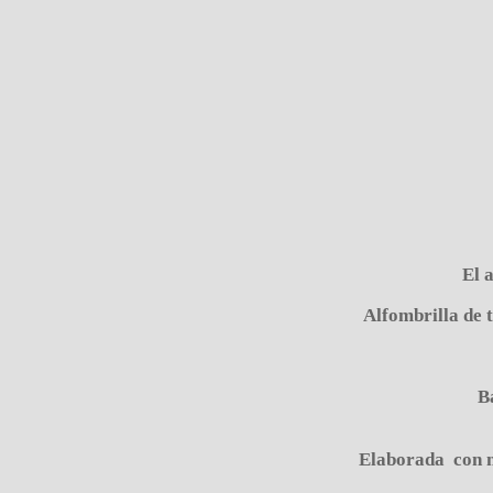
El 
Alfombrilla de t
B
Elaborada con ma