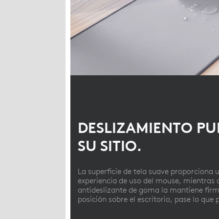
DESLIZAMIENTO PU
SU SITIO.
La superficie de tela suave proporciona 
experiencia de uso del mouse, mientras 
antideslizante de goma la mantiene fir
posición sobre el escritorio, pase lo que 