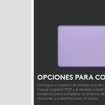
OPCIONES PARA C
Consigue un espacio de trabajo acorde c
mouse Logitech POP y el teclado mecáni
modernos para completar tu entorno de t
reuniones y presentaciones virtuales.