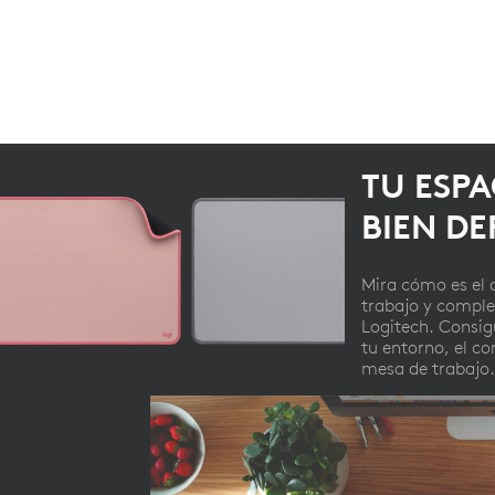
TU ESPA
BIEN DE
Mira cómo es el 
trabajo y compl
Logitech. Consig
tu entorno, el co
mesa de trabajo.