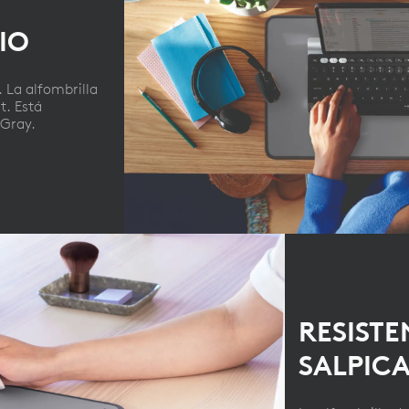
IO
. La alfombrilla
t. Está
 Gray.
RESISTE
SALPIC