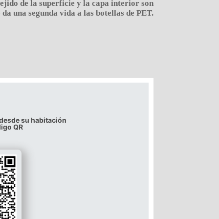
ejido de la superficie y la capa interior son
e da una segunda vida a las botellas de PET.
 desde su habitación
digo QR