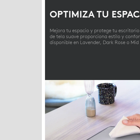
OPTIMIZA TU ESPAC
Mejora tu espacio y protege tu escritorio
de tela suave proporciona estilo y confor
disponible en Lavender, Dark Rose o Mid