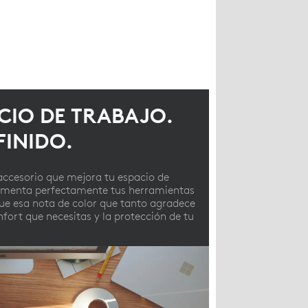
CIO DE TRABAJO.
FINIDO.
accesorio que mejora tu espacio de
ementa perfectamente tus herramientas
ue esa nota de color que tanto agradece
nfort que necesitas y la protección de tu